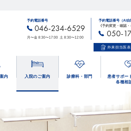
予約電話番号
予約電話番号（AI
046-234-6529
《予約変更・確認・
050-1
月〜金 8:30〜17:00 土 8:30〜12:00
外来担当医表
案内
入院のご案内
診療科・部門
患者サポー
各種相